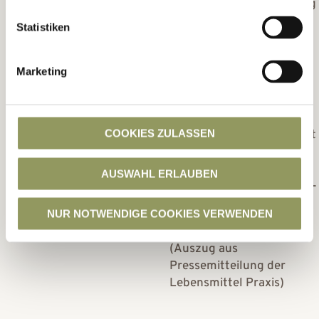
Aspekten die Vermarktung
regionaler Produkte
Statistiken
voranbringen.
In der Kategorie
Marketing
Innovation
(Innovative
Produkte und Konzepte
regionaler Prägung, die
COOKIES ZULASSEN
maximal 2 Jahre am Markt
sein durften) wählte das
Gremium die Block Foods
AUSWAHL ERLAUBEN
AG für das BLOCK HOUSE-
Rinderaufzuchtprogramm
NUR NOTWENDIGE COOKIES VERWENDEN
auf den 1. Platz.
(Auszug aus
Pressemitteilung der
Lebensmittel Praxis)