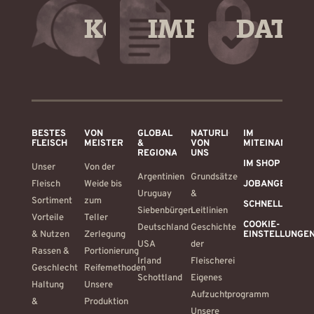
KONTAKT
IMPRESSUM
DATE
BESTES
VON
GLOBAL
NATÜRLICH
IM
FLEISCH
MEISTERHAND
&
VON
MITEINANDER
REGIONAL
UNS
IM SHOP
Unser
Von der
Argentinien
Grundsätze
Fleisch
Weide bis
JOBANGEBOTE
Uruguay
&
Sortiment
zum
SCHNELLBEWE
Siebenbürgen
Leitlinien
Vorteile
Teller
COOKIE-
Deutschland
Geschichte
& Nutzen
Zerlegung
EINSTELLUNGE
USA
der
Rassen &
Portionierung
Irland
Fleischerei
Geschlecht
Reifemethoden
Schottland
Eigenes
Haltung
Unsere
Aufzuchtprogramm
&
Produktion
Unsere