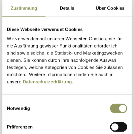
Ausgezeichnet: Regional
Zustimmung
Details
Über Cookies
Star -
Das Bewusstsein für
die Bedeutung der
nachhaltigen Produktion
Diese Webseite verwendet Cookies
regionaler Lebensmittel
Wir verwenden auf unseren Webseiten Cookies, die für
stieg weiter an. Erstmals
die Ausführung gewisser Funktionalitäten erforderlich
wurden herausragende
sind sowie solche, die Statistik- und Marketingzwecken
Konzepte mit regionaler
dienen. Sie können durch Ihre nachfolgende Auswahl
Prägung vom
festlegen, welche Kategorien von Cookies Sie zulassen
Branchenmagazin
möchten. Weitere Informationen finden Sie auch in
LEBENSMITTEL PRAXIS
unsere
Datenschutzerklärung
.
und der Internationalen
Grünen Woche Berlin
ausgezeichnet. Dabei
Einwilligungsauswahl
standen Projekte aus
Notwendig
Handel, Industrie und
Landwirtschaft im Fokus,
Präferenzen
die unter nachhaltigen