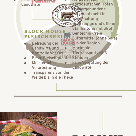
norddeutschen Höfen
Landwirte
Muttergebundene
Kälber­aufzucht in
Weidehaltung
Großzügige und offene
Stallhaltung mit Stroh
BLOCK HOUSE
Gentechnikfreie
FLEISCHEREI
Futtermittel (ohne Soja)
aus der Region
Betreuung der
Maximale
Landwirte und
Tiertransportzeit 3
Kontrolle vor Ort
Stunden
Beste Fleischqualität
Faire Vergütung der
Meisterliche
Landwirte
Verarbeitung
Transparenz von der
Weide bis in die Theke